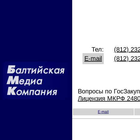
Тел:
(812) 23
E-mail
(812) 23
Вопросы по ГосЗакуп
Лицензия МКРФ 24808
E-mail