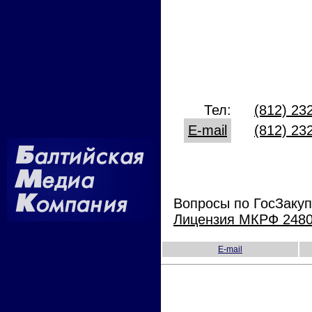
Тел:
(812) 23
E-mail
(812) 23
Вопросы по ГосЗакуп
Лицензия МКРФ 24808
E-mail